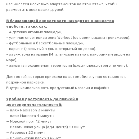
нас имеется несколько апартаментов на этом этаже, чтобы
разместить всех ваших друзей.
В близлежащей окрестности находится множество
удобств, таких как:
- 4 детских игровых площадки,
- уличная спортивная зона Workout (со всеми видами тренажеров),
- футбольные и баскетбольные площадки,
- паркинг (закрытый в доме, открытый во дворе),
- лаунж зона на крыше (Итальянские патио с панорамным видом на
море),
- закрытая охраняемая территория (вход и въезд строго по чипу),
Для гостей, которые приехали на автомобиле, у нас есть место в
подземной парковке.
Внутри комплекса есть продуктовый магазин и кофейня.
Удобная доступность до пляжей и
достопримечательностей:
— пляж Radisson 3 минуты
— пляж Мацеста 4 минуты
— Морской порт 12 минут
— Навагинская улица (адм. центр) 10 минут
— Аэропорт 20 минут
— Олимпийский парк 20 минут